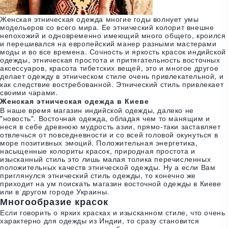
Женская этническая одежда многие годы волнует умы
модельеров со всего мира. Ее этнический колорит внешне
непохожий и одновременно имеющий много общего, кроился
и перешивался на европейский манер разными мастерами
моды и во все времена. Сочность и яркость красок индийской
одежды, этническая простота и притягательность восточных
аксессуаров, красота тибетских вещей, это и многое другое
делает одежду в этническом стиле очень привлекательной, и
как следствие востребованной. Этнический стиль привлекает
своими чарами.
Женская этническая одежда в Киеве
В наше время магазин индийской одежды, далеко не
"новость". Восточная одежда, обладая чем то манящим и
неся в себе древнюю мудрость азии, прямо-таки заставляет
отвлечься от повседневности и со всей головой окунуться в
море позитивных эмоций. Положительная энергетика,
насыщенные колориты красок, природная простота и
изысканный стиль это лишь малая толика перечисленных
положительных качеств этнической одежды. Ну а если Вам
приглянулся этнический стиль одежды, то конечно же
приходит на ум поискать магазин восточной одежды в Киеве
или в другом городе Украины.
Многообразие красок
Если говорить о ярких красках и изысканном стиле, что очень
характерно для одежды из Индии, то сразу становится