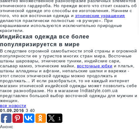
заметно множественное разнообразие различных элементов
этнического гардероба. Но прежде всего что стоит сказать об
этнической одежде это способы ее изготовления. Начнем с
того, что вся восточная одежда и
этнические украшения
делаются практически полностью «в ручную». При
окрашивании используются исключительно природные
красители.
Индийская одежда все более
популяризируется в мире
В следствие огромной самобытности этой страны и огромной
популярности ее у туристов многих стран мира. Восточные
штаны шаровары, этнические туники, индийские сари,
сальвар камиз, этнические майки,
восточные юбки
и платья,
штаны алладины и афгани, непальские шапки и варежки -
этот список этнической одежды можно продолжать и
продолжать... И если разобраться, то не каждый интернет
магазин этнической индийской одежды может позволить себе
такое разнообразие. Но в магазине Indiastyle.com.ua
представлен большой выбор восточной одежды для мужчин и
женщин.
все новости
01.09.2016
3
40
1
Анонс