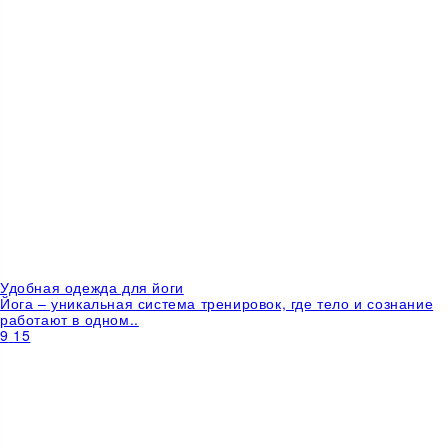
Удобная одежда для йоги
Йога – уникальная система тренировок, где тело и сознание
работают в одном..
9
15