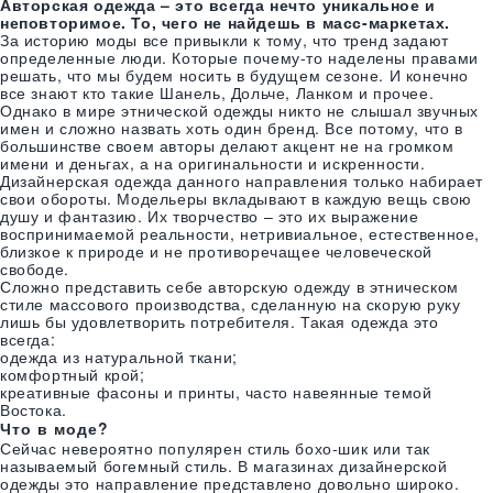
Авторская одежда – это всегда нечто уникальное и
неповторимое. То, чего не найдешь в масс-маркетах.
За историю моды все привыкли к тому, что тренд задают
определенные люди. Которые почему-то наделены правами
решать, что мы будем носить в будущем сезоне. И конечно
720
₴
все знают кто такие Шанель, Дольче, Ланком и прочее.
Теплые афгани Эквадор
Однако в мире этнической одежды никто не слышал звучных
Индия
имен и сложно назвать хоть один бренд. Все потому, что в
большинстве своем авторы делают акцент не на громком
имени и деньгах, а на оригинальности и искренности.
Дизайнерская одежда данного направления только набирает
свои обороты. Модельеры вкладывают в каждую вещь свою
душу и фантазию. Их творчество – это их выражение
воспринимаемой реальности, нетривиальное, естественное,
близкое к природе и не противоречащее человеческой
свободе.
Сложно представить себе авторскую одежду в этническом
стиле массового производства, сделанную на скорую руку
лишь бы удовлетворить потребителя. Такая одежда это
всегда:
одежда из натуральной ткани;
комфортный крой;
креативные фасоны и принты, часто навеянные темой
Востока.
Что в моде?
Сейчас невероятно популярен стиль бохо-шик или так
называемый богемный стиль. В магазинах дизайнерской
одежды это направление представлено довольно широко.