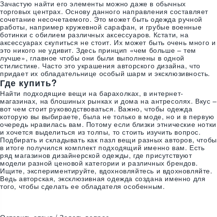
Зачастую найти его элементы можно даже в обычных
торговых центрах. Основу данного направления составляет
сочетание несочетаемого. Это может быть одежда ручной
работы, например кружевной сарафан, и грубые военные
ботинки с обилием различных аксессуаров. Кстати, на
аксессуарах скупиться не стоит. Их может быть очень много и
это никого не удивит. Здесь принцип «чем больше – тем
лучше», главное чтобы они были выполнены в одной
стилистике. Часто это украшения авторского дизайна, что
придает их обладательнице особый шарм и эксклюзивность.
Где купить?
Найти подходящие вещи на барахолках, в интернет-
магазинах, на блошиных рынках и дома на антресолях. Вкус –
вот чем стоит руководствоваться. Важно, чтобы одежда
которую вы выбираете, была не только в моде, но и в первую
очередь нравилась вам. Потому если близки этнические нотки
и хочется выделиться из толпы, то стоить изучить вопрос.
Подбирать и складывать как пазл вещи разных авторов, чтобы
в итоге получился комплект подходящий именно вам. Есть
ряд магазинов дизайнерской одежды, где присутствуют
модели разной ценовой категории и различных брендов.
Ищите, экспериментируйте, вдохновляйтесь и вдохновляйте.
Ведь авторская, эксклюзивная одежда создана именно для
того, чтобы сделать ее обладателя особенным.