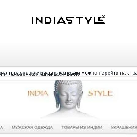
 меню, Вы можете переходить по каталогам товаров.
ия) товаров, кликнув по которым можно перейти на ст
тии
Галерея
Контакты
Look Book