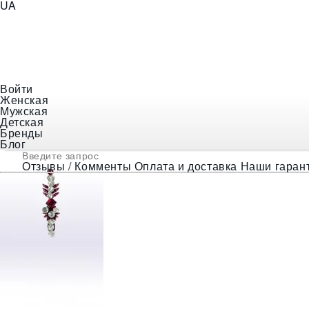
UA
+38 (097) 056-18-48
E-mail
indiastyle@ukr.net
Войти
Женская
❯
Украшения
❯
Индийские бинди
❯
Бинди сенсей
Мужская
Детская
Бренды
Блог
Отзывы / Комменты
Оплата и доставка
Наши гаран