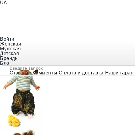
UA
+38 (097) 056-18-48
E-mail
indiastyle@ukr.net
Войти
Женская
❯
Детская одежда
❯
Детские штаны
❯
Детские аллад
Мужская
Детская
Бренды
Блог
Отзывы / Комменты
Оплата и доставка
Наши гаран