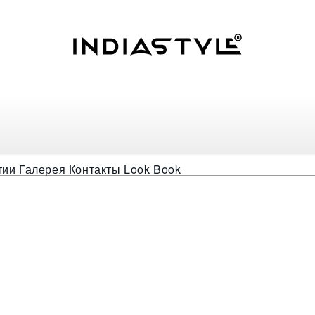
ины Чудеса
тии
Галерея
Контакты
Look Book