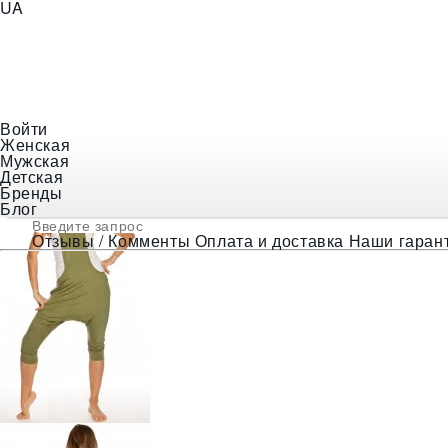
UA
+38 (097) 056-18-48
E-mail
indiastyle@ukr.net
Войти
Женская
❯
Женская одежда
❯
Штаны с мотней
❯
Зелёные шта
Мужская
Детская
Бренды
Блог
Отзывы / Комменты
Оплата и доставка
Наши гаран