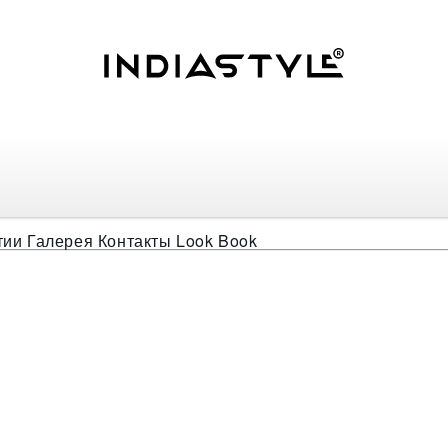
ны Ясколка
тии
Галерея
Контакты
Look Book