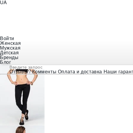
UA
+38 (097) 056-18-48
E-mail
indiastyle@ukr.net
Войти
Женская
❯
Женская одежда
❯
Одежда для Йоги
❯
Бриджи Черн
Мужская
Детская
Бренды
Блог
Отзывы / Комменты
Оплата и доставка
Наши гаран