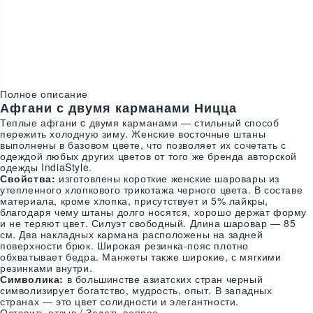
Цвета:
Полное описание
Афгани с двумя карманами Ницца
Теплые афгани c двумя карманами — стильный способ
пережить холодную зиму. Женские восточные штаны
выполнены в базовом цвете, что позволяет их сочетать с
одеждой любых других цветов от того же бренда авторской
одежды IndiaStyle.
Свойства:
изготовлены короткие женские шаровары из
утепленного хлопкового трикотажа черного цвета. В составе
материала, кроме хлопка, присутствует и 5% лайкры,
благодаря чему штаны долго носятся, хорошо держат форму
и не теряют цвет. Силуэт свободный. Длина шаровар — 85
см. Два накладных кармана расположены на задней
поверхности брюк. Широкая резинка-пояс плотно
обхватывает бедра. Манжеты также широкие, с мягкими
резинками внутри.
Символика:
в большинстве азиатских стран черный
символизирует богатство, мудрость, опыт. В западных
странах — это цвет солидности и элегантности.
Оставить отзыв / Задать вопрос