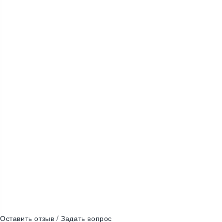
890
₴
Авторская футболка..
IhtiAnderson
Оставить отзыв / Задать вопрос