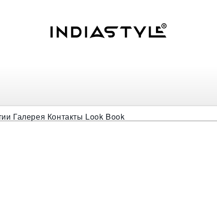
ный павлин
тии
Галерея
Контакты
Look Book