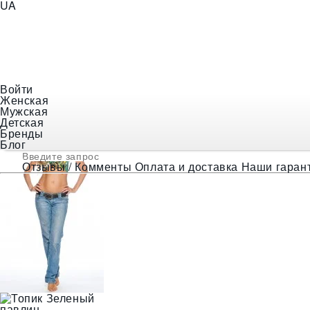
UA
+38 (097) 056-18-48
E-mail
indiastyle@ukr.net
Войти
Женская
❯
Женская одежда
❯
Футболки и Туники
❯
Топик Зеле
Мужская
Детская
Бренды
Блог
Отзывы / Комменты
Оплата и доставка
Наши гаран