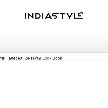
хо туника Меридиана
тии
Галерея
Контакты
Look Book