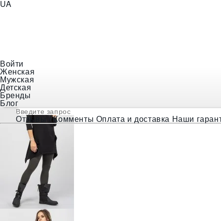
UA
+38 (097) 056-18-48
E-mail
indiastyle@ukr.net
Войти
Женская
❯
Женская одежда
❯
Футболки и Туники
❯
Женская бо
Мужская
Детская
Бренды
Блог
Отзывы / Комменты
Оплата и доставка
Наши гаран