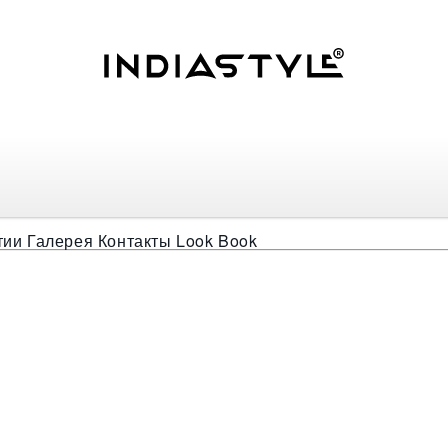
тболка Тайфун
тии
Галерея
Контакты
Look Book