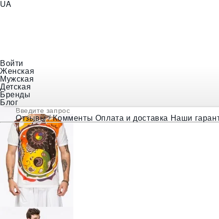
UA
+38 (097) 056-18-48
E-mail
indiastyle@ukr.net
Войти
Женская
❯
Мужская одежда
❯
Футболки и Майки
❯
Тайская фу
Мужская
Детская
Бренды
Блог
Отзывы / Комменты
Оплата и доставка
Наши гаран