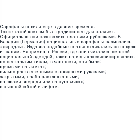
Сарафаны носили еще в давние времена.
Также такой костюм был традиционен для полячек.
Официально они назывались платьями-рубашками. В
Баварии (Германия) национальные сарафаны назывались
«дирндль». Издавна подобные платья отличались по покрою
и тканям. Например, в России, где они считались женской
национальной одеждой, такие наряды классифицировались
по нескольким типам, в частности, они были:
прямыми на лямках;
сильно расклешенными с откидными рукавами;
закрытыми, слабо расклешенными;
со швами впереди или на пуговичках;
с пышной юбкой и лифом.