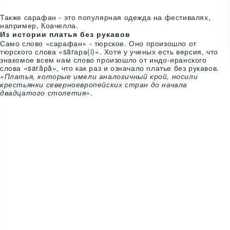
Также сарафан - это популярная одежда на фестивалях,
например, Коачелла.
Из истории платья без рукавов
Само слово «сарафан» - тюрское. Оно произошло от
тюрского слова «särара(i)». Хотя у ученых есть версия, что
знакомое всем нам слово произошло от индо-иранского
слова «sarāрā», что как раз и означало платье без рукавов.
«Платья, которые имели аналогичный крой, носили
крестьянки северноевропейских стран до начала
двадцатого столетия
».