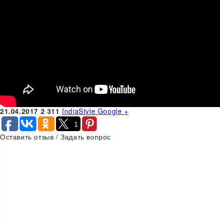
21.04.2017
2
311
IndiaStyle Google +
1
Оставить отзыв / Задать вопрос
24
9
2