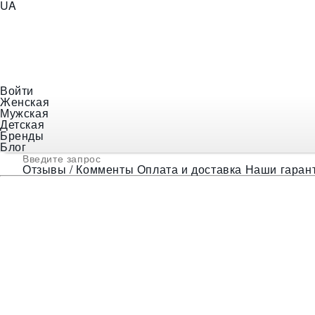
UA
+38 (097) 056-18-48
E-mail
indiastyle@ukr.net
Войти
Женская
Инфо
Мужская
Детская
Новинки
Бренды
Блог
Отзывы / Комменты
Оплата и доставка
Наши гаран